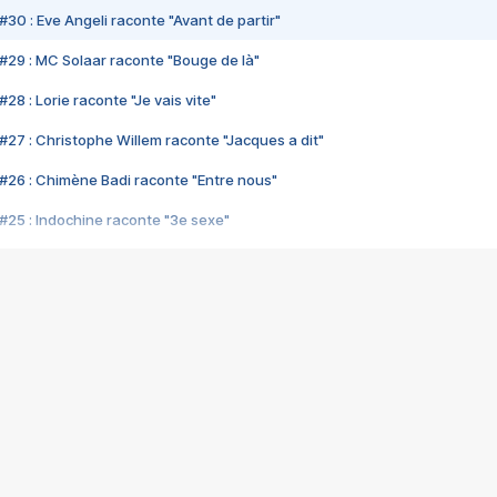
#30 : Eve Angeli raconte "Avant de partir"
#29 : MC Solaar raconte "Bouge de là"
28 : Lorie raconte "Je vais vite"
#27 : Christophe Willem raconte "Jacques a dit"
#26 : Chimène Badi raconte "Entre nous"
#25 : Indochine raconte "3e sexe"
#24 : Zaho raconte "C'est chelou"
#23 : Patrick Bruel raconte "Au café des délices"
#22 : Kyo raconte "Le chemin"
#21 : Nolwenn Leroy raconte "Cassé"
#20 : Patrick Hernandez raconte "Born to be alive"
#19 : Lorie raconte "Près de moi"