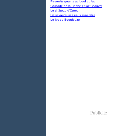
Pissenlits géants au bord du lac
Cascade de la Barthe et lac Chauvet
Le château d'Opme
De savoureuses eaux minérales
Le lac de Bourdouze
Publicité