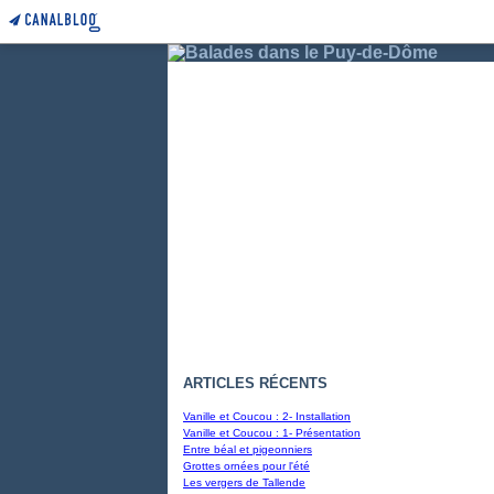
ARTICLES RÉCENTS
Vanille et Coucou : 2- Installation
Vanille et Coucou : 1- Présentation
Entre béal et pigeonniers
Grottes ornées pour l'été
Les vergers de Tallende