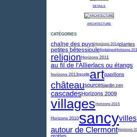
DETAILS
ARCHITECTURE
CATÉGORIES
chaîne des puys
plantes
Horizons 2014
petites bêtes
sioule
fontaines
Horizons 20
religion
Horizons 2011
au fil de l'Allier
lacs ou étangs
art
papillons
horizons 2013
recette
château
sources
jardin zen
cascades
Horizons 2009
villages
Horizons 2015
sancy
villes
Horizons 2010
autour de Clermont
Horizons 2
grottes