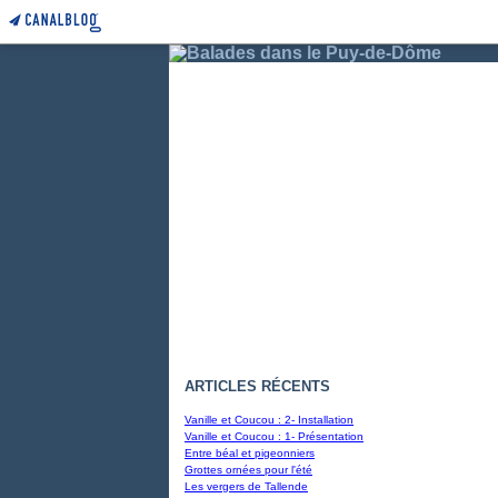
ARTICLES RÉCENTS
Vanille et Coucou : 2- Installation
Vanille et Coucou : 1- Présentation
Entre béal et pigeonniers
Grottes ornées pour l'été
Les vergers de Tallende