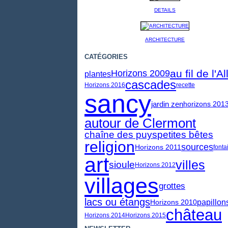
DETAILS
ARCHITECTURE
CATÉGORIES
au fil de l'Al
Horizons 2009
plantes
cascades
Horizons 2016
recette
sancy
jardin zen
horizons 201
autour de Clermont
chaîne des puys
petites bêtes
religion
sources
Horizons 2011
fonta
art
villes
sioule
Horizons 2012
villages
grottes
lacs ou étangs
papillon
Horizons 2010
château
Horizons 2014
Horizons 2015