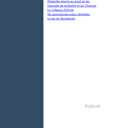
Pissenlits géants au bord du lac
Cascade de la Barthe et lac Chauvet
Le château d'Opme
De savoureuses eaux minérales
Le lac de Bourdouze
Publicité