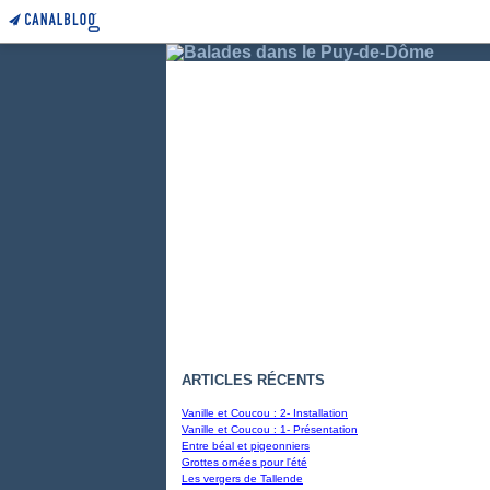
ARTICLES RÉCENTS
Vanille et Coucou : 2- Installation
Vanille et Coucou : 1- Présentation
Entre béal et pigeonniers
Grottes ornées pour l'été
Les vergers de Tallende