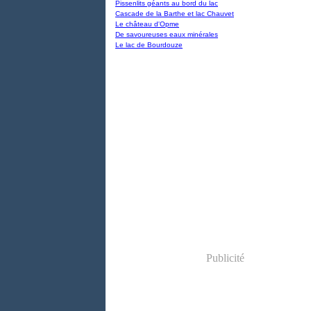
Pissenlits géants au bord du lac
Cascade de la Barthe et lac Chauvet
Le château d'Opme
De savoureuses eaux minérales
Le lac de Bourdouze
Publicité