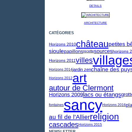
DETAILS
ARCHITECTURE
CATÉGORIES
château
petites b
Horizons 2010
sioule
sources
papillons
horizons 
recette
village
villes
Horizons 2011
chaîne des puy
jardin zen
Horizons 2014
art
Horizons 2012
autour de Clermont
lacs ou étangs
Horizons 2009
grot
sancy
pl
fontaines
Horizons 2016
religion
au fil de l'Allier
cascades
Horizons 2015
NEWSLETTER