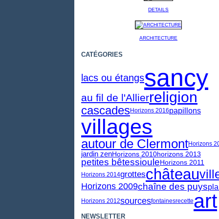
DETAILS
ARCHITECTURE
CATÉGORIES
sancy
lacs ou étangs
religion
au fil de l'Allier
cascades
papillons
Horizons 2016
villages
autour de Clermont
Horizons 2
jardin zen
Horizons 2010
horizons 2013
petites bêtes
sioule
Horizons 2011
château
vill
grottes
Horizons 2014
chaîne des puys
Horizons 2009
pla
art
sources
Horizons 2012
fontaines
recette
NEWSLETTER