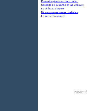
Pissenlits géants au bord du lac
Cascade de la Barthe et lac Chauvet
Le château d'Opme
De savoureuses eaux minérales
Le lac de Bourdouze
Publicité