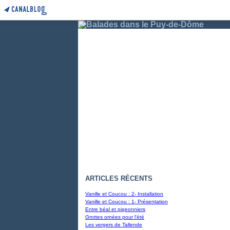
ARTICLES RÉCENTS
Vanille et Coucou : 2- Installation
Vanille et Coucou : 1- Présentation
Entre béal et pigeonniers
Grottes ornées pour l'été
Les vergers de Tallende