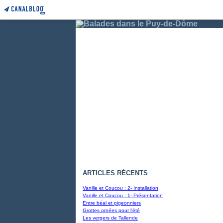
ARTICLES RÉCENTS
Vanille et Coucou : 2- Installation
Vanille et Coucou : 1- Présentation
Entre béal et pigeonniers
Grottes ornées pour l'été
Les vergers de Tallende