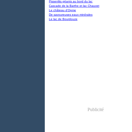
Pissenlits géants au bord du lac
Cascade de la Barthe et lac Chauvet
Le château d'Opme
De savoureuses eaux minérales
Le lac de Bourdouze
Publicité