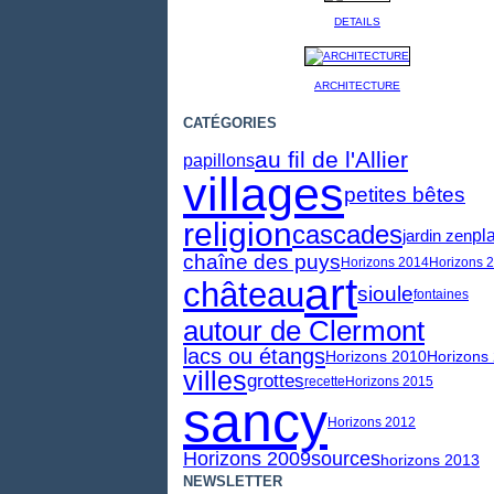
DETAILS
ARCHITECTURE
CATÉGORIES
au fil de l'Allier
papillons
villages
petites bêtes
religion
cascades
pl
jardin zen
chaîne des puys
Horizons 2014
Horizons 
art
château
sioule
fontaines
autour de Clermont
lacs ou étangs
Horizons 2010
Horizons
villes
grottes
recette
Horizons 2015
sancy
Horizons 2012
Horizons 2009
sources
horizons 2013
NEWSLETTER